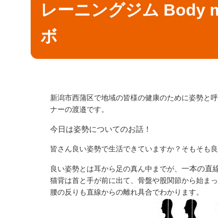
レーニングジム Body ma
ボ
新潟市西蒲区で地域の皆様の健康のために姿勢と呼
ナーの渡邉です。
今日は
姿勢についてのお話！
皆さん良い姿勢で生活できていますか？そもそも良
良い姿勢とは耳から足の真ん中までが、
一本の直
猫背は首と手が前に出て、骨盤や股関節から始まっ
腰の反りも直線からの離れ具合でわかります。