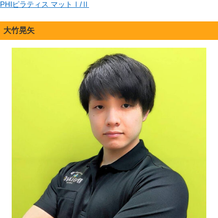
PHIピラティス マットⅠ/Ⅱ
大竹晃矢