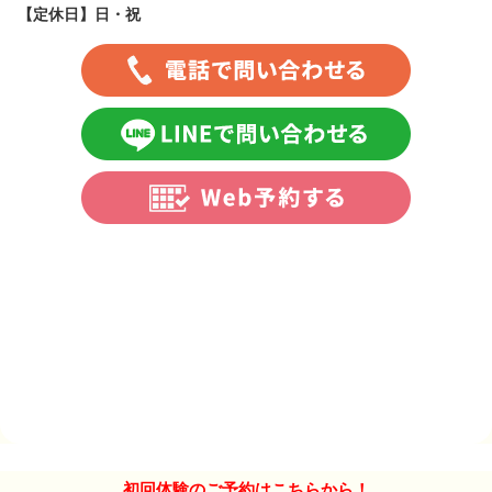
【定休日】
日・祝
初回体験のご予約はこちらから！
COPYRIGHT© https://ino-labo.net/ ALL RIGHTS RESERVED. Design by PORTALS