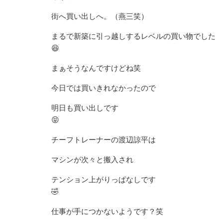
街へ買い出しへ。（燕三笑）
まるで新築に引っ越しするレベルの買い物でした
😆
まぁそうなんですけどね笑
今日では買いきれなかったので
明日も買い出しです
😝
チーフトレーナーの渡辺諒平は
マシンが次々と搬入され
テンション上がりっぱなしです
🤣
仕事が手につかないようです？笑