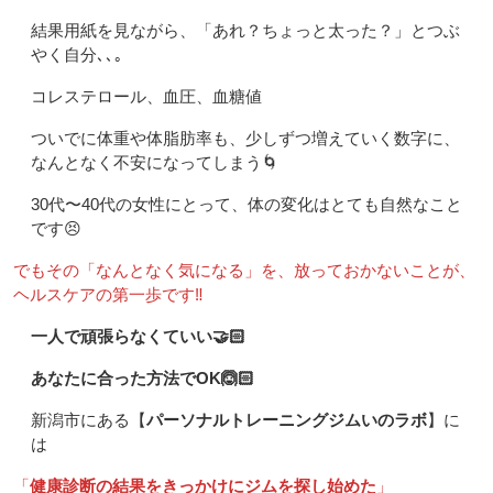
結果用紙を見ながら、「あれ？ちょっと太った？」とつぶ
やく自分､､｡
コレステロール、血圧、血糖値
ついでに体重や体脂肪率も、少しずつ増えていく数字に、
なんとなく不安になってしまう🌀
30代〜40代の女性にとって、体の変化はとても自然なこと
です😣
でもその「なんとなく気になる」を、放っておかないことが、
ヘルスケアの第一歩です‼️
一人で頑張らなくていい🤝🏻
あなたに合った方法でOK🙆🏻
新潟市にある【
パーソナルトレーニングジムいのラボ
】に
は
「
健康診断の結果をきっかけにジムを探し始めた
」