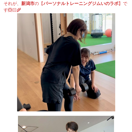
それが、
新潟市
の【
パーソナルトレーニングジムいのラボ
】で
す🙆🏻🌾