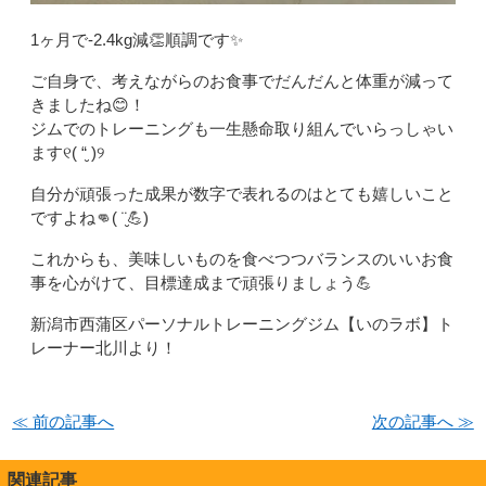
1ヶ月で-2.4kg減👏順調です✨
ご自身で、考えながらのお食事でだんだんと体重が減って
きましたね😊！
ジムでのトレーニングも一生懸命取り組んでいらっしゃい
ます୧( “̮ )୨
自分が頑張った成果が数字で表れるのはとても嬉しいこと
ですよね👊( ¨̮💪)
これからも、美味しいものを食べつつバランスのいいお食
事を心がけて、目標達成まで頑張りましょう💪
新潟市西蒲区パーソナルトレーニングジム【いのラボ】ト
レーナー北川より！
≪ 前の記事へ
次の記事へ ≫
関連記事