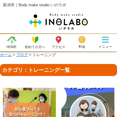
新潟市｜Body make studio いのラボ
メニュー
料金
初めての方へ
HOME
アクセス
ホーム
>
ブログ
>
トレーニング
カテゴリ：トレーニング一覧