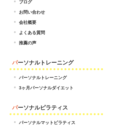
ブログ
お問い合わせ
会社概要
よくある質問
推薦の声
パーソナルトレーニング
パーソナルトレーニング
3ヶ月パーソナルダイエット
パーソナルピラティス
パーソナルマットピラティス