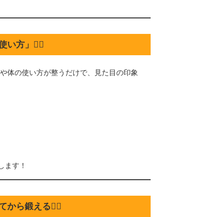
」🧍‍♀️
や体の使い方が整うだけで、見た目の印象
します！
ら鍛える🧘‍♀️