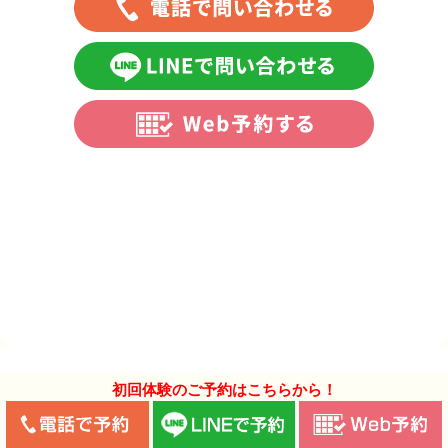
初回体験のご予約はこちらから！
COPYRIGHT© https://ino-labo.net/ ALL RIGHTS RESERVED. Design by PORTALS